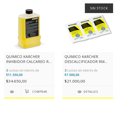
SIN STOCK
QUIMICO KARCHER
QUIMICO KARCHER
INHIBIDOR CALCAREO RM
DESCALCIFICADOR RM
110 X 01L
511 6 X 17G
3
cuotas sin interés de
3
cuotas sin interés de
(DISCONTINUADO)
$11.550,00
$7.000,00
$34.650,00
$21.000,00
DETALLES