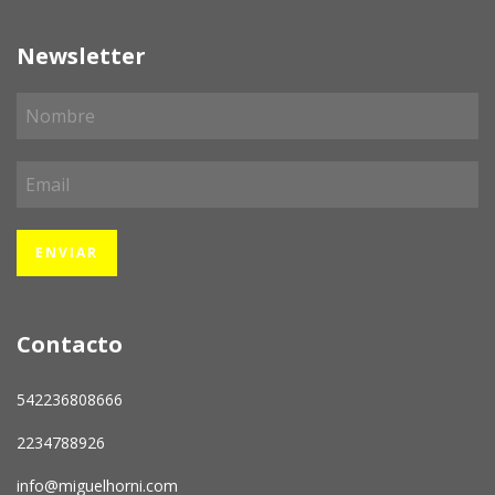
Newsletter
Contacto
542236808666
2234788926
info@miguelhorni.com