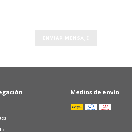
egación
Medios de envío
tos
to