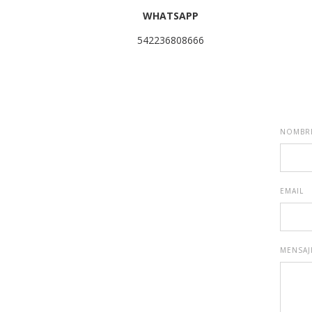
WHATSAPP
542236808666
NOMBR
EMAIL
MENSAJ