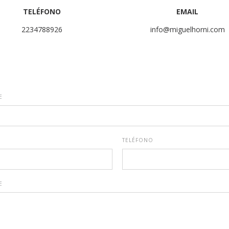
TELÉFONO
EMAIL
2234788926
info@miguelhorni.com
E
TELÉFONO
E