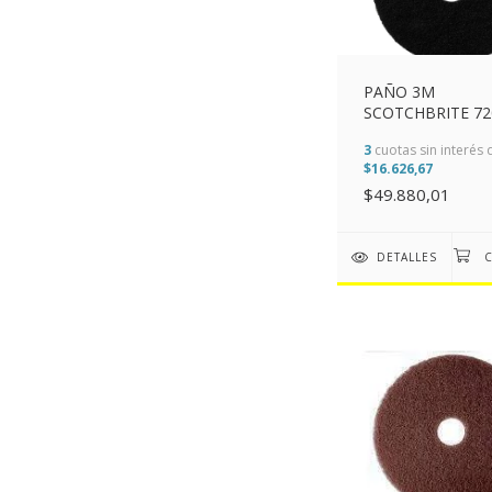
PAÑO 3M
SCOTCHBRITE 72
NEGRO 508MM (2
3
cuotas sin interés 
$16.626,67
$49.880,01
DETALLES