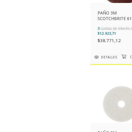
PAÑO 3M
SCOTCHBRITE 61
MARRON 300MM 
3
cuotas sin interés 
$12.923,71
$38.771,12
DETALLES