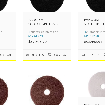
PAÑO 3M
PAÑO 3M
00
SCOTCHBRITE 7200
SCOTCHBRIT
0")
NEGRO 430MM (17")
NEGRO 400MM
de
3
cuotas sin interés de
3
cuotas sin int
$12.602,91
$11.832,98
$37.808,72
$35.498,95
DETALLES
DETALLES
PAÑO 3M