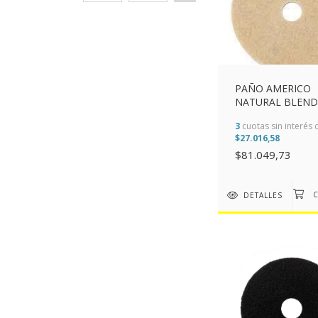
PAÑO AMERICO
NATURAL BLEND
BUFF 508MM (20
3
cuotas sin interés 
$27.016,58
$81.049,73
DETALLES