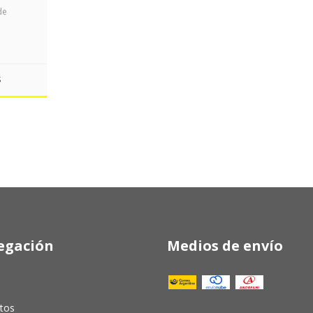
")
de
S
egación
Medios de envío
tos