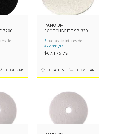
PAÑO 3M
E 7200
SCOTCHBRITE SB 3300
 (16")
NATURAL BLEND
erés de
3
cuotas sin interés de
WHITE 508MM (20")
$22.391,93
$67.175,78
DETALLES
PAÑO 3M