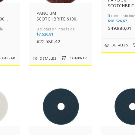
SCOTCHBRIT
BLANCO 508M
PAÑO 3M
3
cuotas sin int
00
SCOTCHBRITE 6100
$16.626,67
(12")
MARRON 280MM (11")
$49.880,01
de
3
cuotas sin interés de
$7.526,81
$22.580,42
DETALLES
DETALLES