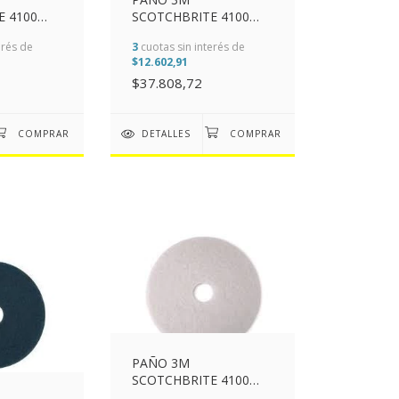
E 4100
SCOTCHBRITE 4100
M (20")
BLANCO 430MM (17")
erés de
3
cuotas sin interés de
$12.602,91
$37.808,72
DETALLES
PAÑO 3M
SCOTCHBRITE 4100
BLANCO 330MM (13")