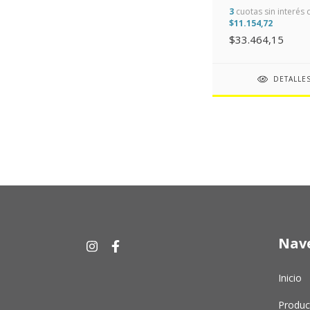
AZUL 400MM (16
3
cuotas sin interés 
$11.154,72
$33.464,15
DETALLE
Nav
Inicio
Produc