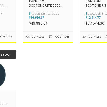
PAÑO 3M
PAÑO 3M
00
SCOTCHBRITE 5300
SCOTCHBRIT
16")
AZUL 508MM (20")
AZUL 430MM 
de
3
cuotas sin interés de
3
cuotas sin int
$16.626,67
$12.514,77
$49.880,01
$37.544,30
DETALLES
DETALLES
N STOCK
00