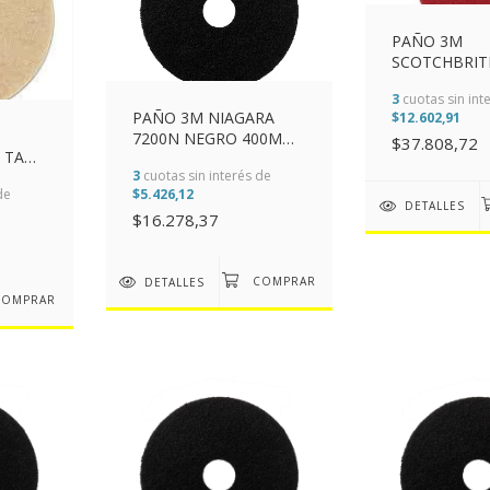
PAÑO 3M
SCOTCHBRIT
ROJO 430MM 
3
cuotas sin int
PAÑO 3M NIAGARA
$12.602,91
7200N NEGRO 400MM
$37.808,72
 TAN
(16")
3
cuotas sin interés de
")
$5.426,12
de
DETALLES
$16.278,37
DETALLES