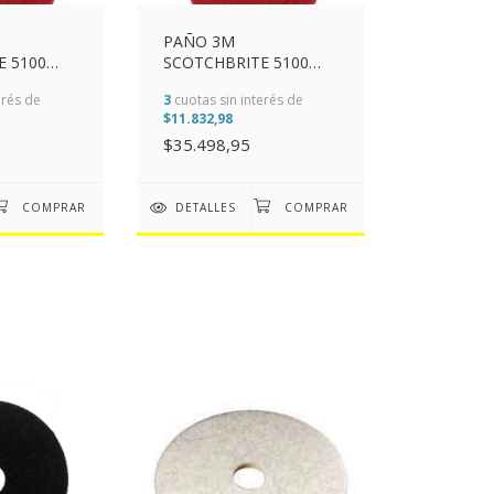
PAÑO 3M
E 5100
SCOTCHBRITE 5100
(17")
ROJO 400MM (16")
erés de
3
cuotas sin interés de
$11.832,98
$35.498,95
DETALLES