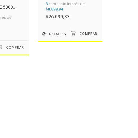
3
cuotas sin interés de
E 5300
$8.899,94
(17")
$26.699,83
erés de
DETALLES