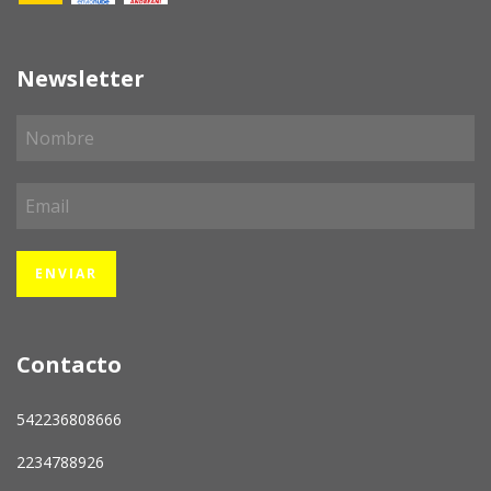
Newsletter
Contacto
542236808666
2234788926